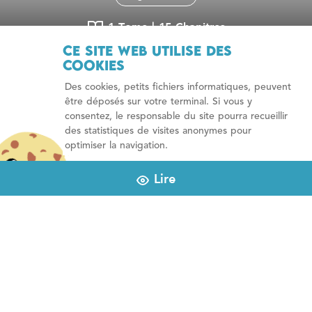
1 Tome
| 15 Chapitre
s
Ce site web utilise des
32 lectures
cookies
Des cookies, petits fichiers informatiques, peuvent
être déposés sur votre terminal. Si vous y
consentez, le responsable du site pourra recueillir
Alter Reality
des statistiques de visites anonymes pour
optimiser la navigation.
J'accepte
Lire
Jeux-vidéo
Science-fiction
Horreur
Nous sommes en 20XX, la technologie a tellement
évolué, que les ordinateurs ne tiennent que dans des
boîtiers de quelques millimètres, les téléphones portables
ne sont plus, et les hologrammes font partie du
quotidien. Cependant, même face aux diverses
inventions spatiales, médicales ou domestiques, une seule